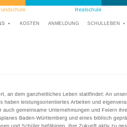
rundschule
Realschule
NS
KOSTEN
ANMELDUNG
SCHULLEBEN
Ort, an dem ganzheitliches Leben stattfindet: An uns
ns haben leistungsorientiertes Arbeiten und eigenvera
er auch gemeinsame Unternehmungen und Feiern ihren
splanes Baden-Württemberg und eines biblisch gepr
nnen und Schüler befähigen, ihre Zukunft aktiv zu ges