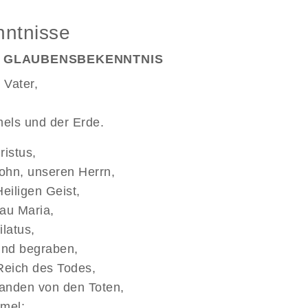
ntnisse
E GLAUBENSBEKENNTNIS
 Vater,
els und der Erde.
ristus,
ohn, unseren Herrn,
eiligen Geist,
au Maria,
ilatus,
und begraben,
Reich des Todes,
tanden von den Toten,
mmel;