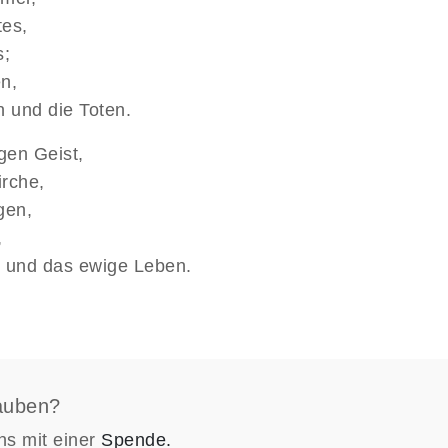
tes,
s;
n,
n und die Toten.
gen Geist,
irche,
gen,
,
n und das ewige Leben.
lauben?
ns mit einer
Spende.