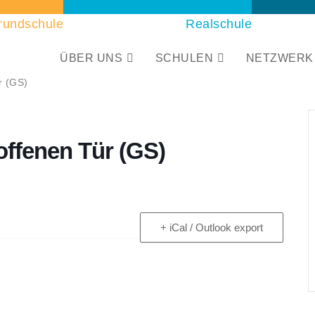
rundschule
Realschule
ÜBER UNS
SCHULEN
NETZWERK
r (GS)
offenen Tür (GS)
+ iCal / Outlook export