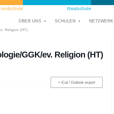
rundschule
Realschule
ÜBER UNS
SCHULEN
NETZWERK
v. Religion (HT)
ologie/GGK/ev. Religion (HT)
+ iCal / Outlook export