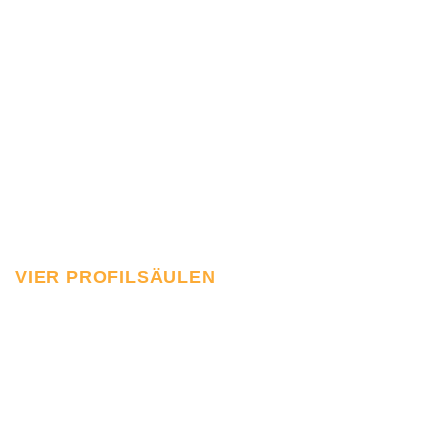
VIER PROFILSÄULEN
Wir erleben jedes Kind als
Ganzheitlich – Individuell: